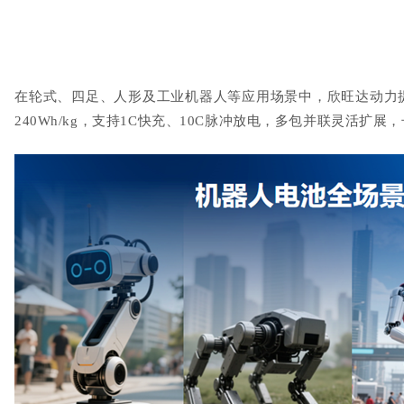
在轮式、四足、人形及工业机器人等应用场景中，欣旺达动力
240Wh/kg
，支持
1C
快充、
10C
脉冲放电，多包并联灵活扩展，