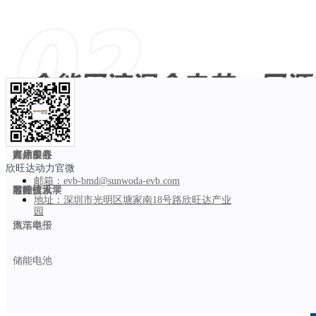
解决方案
创新研发
智能制造
新闻中心
人力资源
关于我们
智能制造
乘用车
能力中心
公司新闻
人才招聘
关于SEVB
商用车
产品中心
媒体关注
人才发展
客户服务
欣旺达动力官微
邮箱：
evb-bmd@sunwoda-evb.com
船舶
前瞻技术
客户资讯
欣旺达大学
可持续发展
欣旺达动力全新的
“
全能固液混合电芯
”
以底层技术创新，突
地址：
深圳市光明区塘家南18号路欣旺达产业
园
密度，突破
2000
圈的超长循环寿命，
10min
快速补能的充电
汽车电子
廉洁举报
过
200℃
热箱测试及
8mm
穿刺测试等，还能在高温实现快速电
储能电池