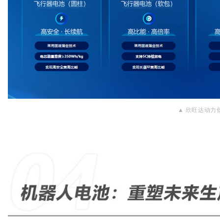
▲
欣旺达动力