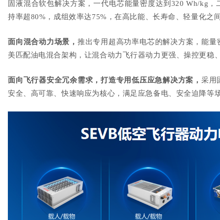
固液混合软包解决方案，一代电芯能量密度达到
320 Wh/kg
，
持率超
80%
，成组效率达
75%
，在高比能、长寿命、轻量化之
面向混合动力场景，
推出专用超高功率电芯的解决方案，能量
美匹配油电混合架构，让混合动力飞行器动力更强、操控更稳
面向飞行器安全冗余需求，打造专用低压应急解决方案，
采用
安全、高可靠、快速响应为核心，满足应急备电、安全迫降等