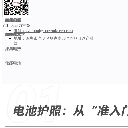
智能制造
乘用车
能力中心
公司新闻
人才招聘
关于SEVB
商用车
产品中心
媒体关注
人才发展
客户服务
欣旺达动力官微
邮箱：
evb-bmd@sunwoda-evb.com
船舶
前瞻技术
客户资讯
欣旺达大学
可持续发展
地址：
深圳市光明区塘家南18号路欣旺达产业
园
汽车电子
廉洁举报
储能电池