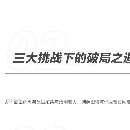
隐私政策
力：全生命周期数据采集与治理能力、溯源图谱与供应链协同