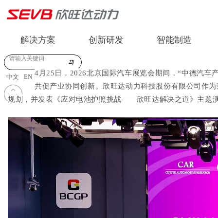
解决方案
创新研发
智能制造
끠
4月25日，2026北京国际汽车展览会期间
，
“中德汽车
中文
EN
共促产业协同创新。欣旺达
动力科技
股份有限公司作为
规划，并
发表《应对电池护照挑战
——欣旺达解决之道》主题