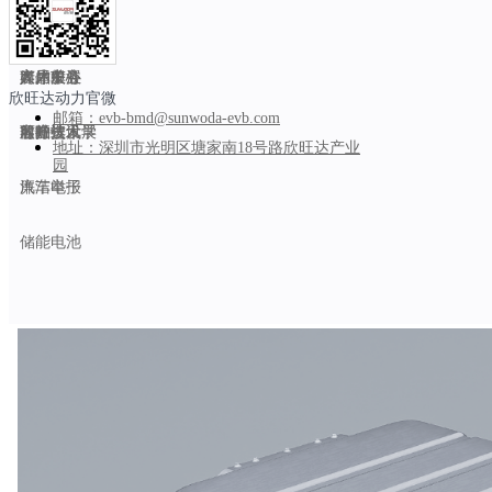
智能制造
乘用车
能力中心
公司新闻
人才招聘
关于SEVB
作为行业首款面向高强度运营场景打造的重卡专用动力电池，
商用车
产品中心
媒体关注
人才发展
客户服务
流技术与
“3+3”
混合电极体系，实现了优异的大电流承载能力，
欣旺达动力官微
邮箱：
evb-bmd@sunwoda-evb.com
船舶
前瞻技术
客户资讯
欣旺达大学
可持续发展
地址：
深圳市光明区塘家南18号路欣旺达产业
园
在安全与可靠性这一核心命题上，欣旺达动力通过搭载智能
“3D
汽车电子
廉洁举报
具备更强的稳定性与适配性。
储能电池