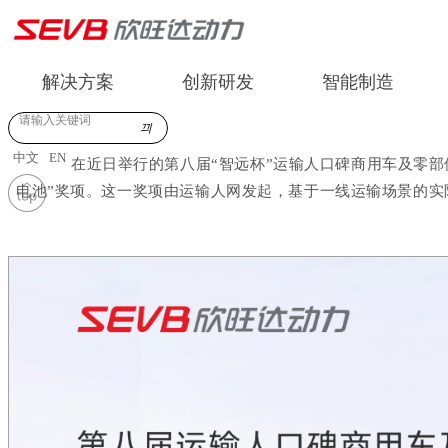
解决方案
创新研发
智能制造
끠
中文
EN
在近日举行的第八届
“
智远杯
”
运输人口碑商用车及零部
电池
”
奖项。这一奖项由运输人网发起，基于一线运输场景的实