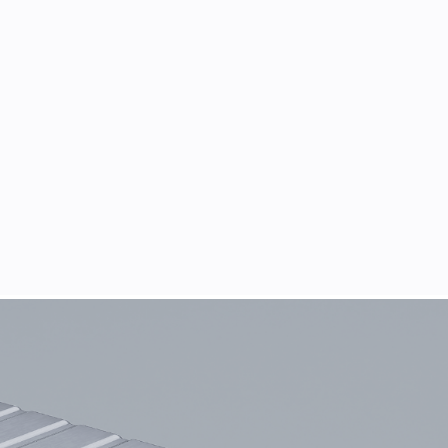
欣恒能
Gen2
重卡专用超充大容量电池精准切中商用车电动化过程中
支持
3.5C
超充倍率，配合双枪并联超充技术
，
仅需
15
分钟即可完
”
温控系统，结合绝热填充与防火涂层设计，将电芯最高温度控制