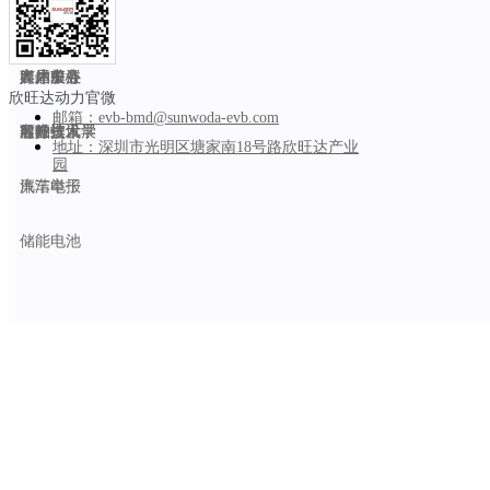
智能制造
乘用车
能力中心
公司新闻
人才招聘
关于SEVB
商用车
产品中心
媒体关注
人才发展
客户服务
欣旺达动力官微
理想汽车智能座舱自动化实验室
邮箱：
evb-bmd@sunwoda-evb.com
船舶
前瞻技术
客户资讯
欣旺达大学
可持续发展
地址：
深圳市光明区塘家南18号路欣旺达产业
园
汽车电子
廉洁举报
理想汽车累计交付量已突破100万，智能座舱自动化测试系统对所有车
的智能化测试系统，为每一位理想用户给予持续的质量保障。（来源：
储能电池