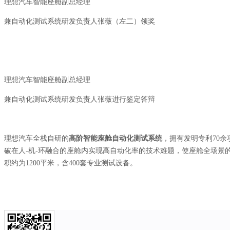
理想汽车智能座舱副总经理
兼自动化测试系统研发负责人张薇（左二）领奖
理想汽车智能座舱副总经理
兼自动化测试系统研发负责人张薇进行鉴定答辩
理想汽车全栈自研的
高阶智能座舱自动化测试系统
，拥有发明专利70
破在人-机-环融合的座舱内实现高自动化率的技术难题，使座舱全场景
积约为1200平米，含400套专业测试设备。
理想汽车智能座舱自动化实验室
解决方案
创新研发
智能制造
新闻中心
人力资源
关于我们