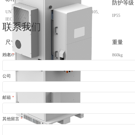
防护等级
UN38.3, CE, IEC62619, CEI 0-21, VDE-AR-N 4105,
IP55
IEC 62109
联系我们
尺寸
重量
姓名
*
1200*2160*750mm
860kg
公司
邮箱
*
其他留言
*