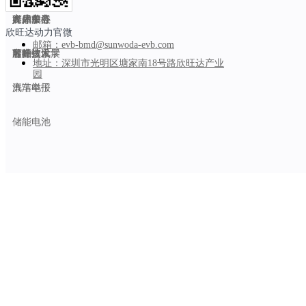
商用车
产品中心
媒体关注
人才发展
客户服务
欣旺达动力官微
邮箱：
evb-bmd@sunwoda-evb.com
船舶
前瞻技术
客户资讯
欣旺达大学
可持续发展
地址：
深圳市光明区塘家南18号路欣旺达产业
园
汽车电子
廉洁举报
储能电池